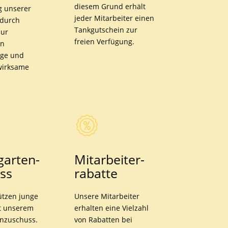
diesem Grund erhält
g unserer
jeder Mitarbeiter einen
 durch
Tankgutschein zur
zur
freien Verfügung.
en
rge und
wirksame
garten­
Mit­arbeiter­
ss
rabatte
ützen junge
Unsere Mitarbeiter
t unserem
erhalten eine Vielzahl
enzuschuss.
von Rabatten bei