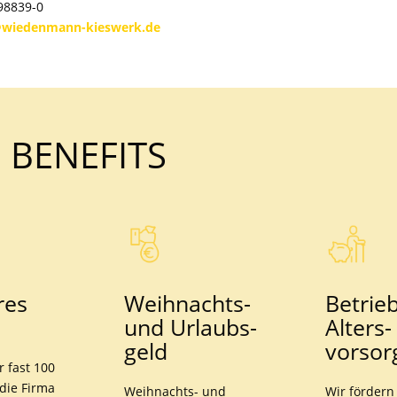
98839-0
wiedenmann-kieswerk.de
 BENEFITS
res
Weih­nachts-
Betrieb
und Urlaubs­
Alters­
geld
vorsor
 fast 100
 die Firma
Weihnachts- und
Wir fördern