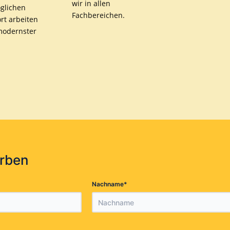
wir in allen
glichen
Fachbereichen.
rt arbeiten
modernster
erben
*
Nachname