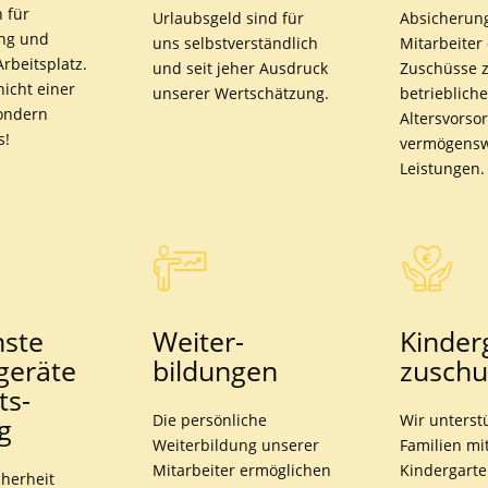
 für
Urlaubsgeld sind für
Absicherun
ng und
uns selbstverständlich
Mitarbeiter
rbeitsplatz.
und seit jeher Ausdruck
Zuschüsse 
nicht einer
unserer Wertschätzung.
betrieblich
sondern
Altersvorso
s!
vermögens
Leistungen.
ste
Weiter­
Kinder­
­geräte
bildungen
zuschu
ts­
Die persönliche
Wir unterst
g
Weiterbildung unserer
Familien mi
Mitarbeiter ermöglichen
Kindergart
cherheit