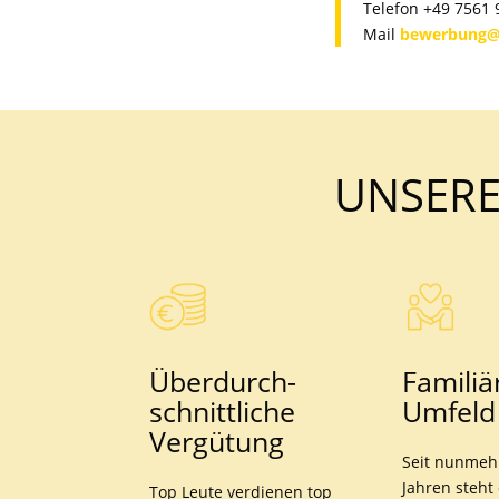
Telefon +49 7561 
Mail
bewerbung@
UNSERE
Über­durch­
Familiä
schnitt­liche
Umfeld
Vergütung
Seit nunmehr
Jahren steht
Top Leute verdienen top